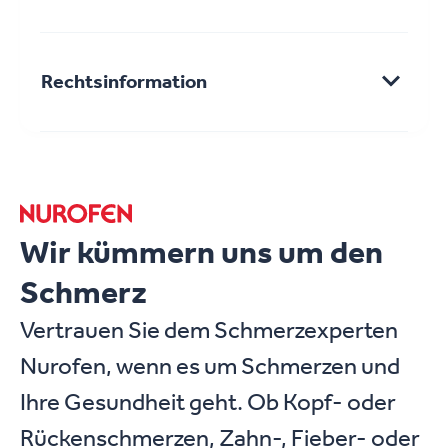
mit dem Geschmack der Zitrone ermöglichen -
Jede Schmelztablette enthält 200 mg
speziell Jugendlichen - schnelle Linderung bei
Ibuprofen. Sonstige Bestandteile mit
leichten bis mäßig starken Kopfschmerzen,
Rechtsinformation
bekannter Wirkung: 15,0 mg
Regelschmerzen, Zahnschmerzen und Fieber.
Aspartam/Schmelztablette.
Die Schmelztablette zergeht schnell auf der
4228272
Zunge. Sie können ohne Wasser eingenommen
werden.
Wir kümmern uns um den
Schmerz
Vertrauen Sie dem Schmerzexperten
Nurofen, wenn es um Schmerzen und
Ihre Gesundheit geht. Ob Kopf- oder
Rückenschmerzen, Zahn-, Fieber- oder