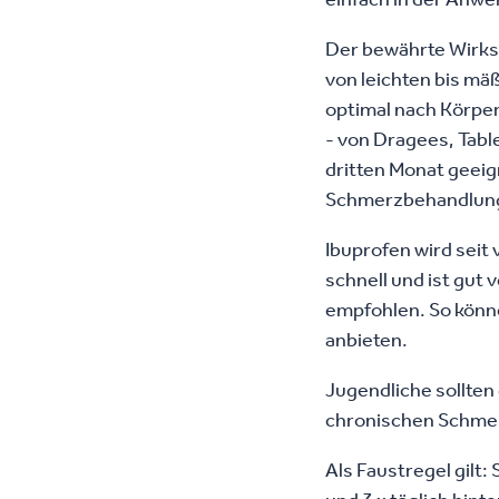
Der bewährte Wirks
von leichten bis mä
optimal nach Körper
- von Dragees, Tabl
dritten Monat geeig
Schmerzbehandlun
Ibuprofen wird seit
schnell und ist gut
empfohlen. So könn
anbieten.
Jugendliche sollten
chronischen Schmerz
Als Faustregel gilt: