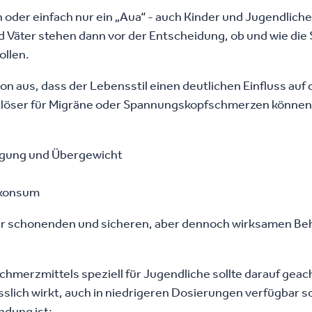
oder einfach nur ein „Aua“ - auch Kinder und Jugendlic
 Väter stehen dann vor der Entscheidung, ob und wie di
ollen.
n aus, dass der Lebensstil einen deutlichen Einfluss auf
löser für Migräne oder Spannungskopfschmerzen können 
gung und Übergewicht
lkonsum
er schonenden und sicheren, aber dennoch wirksamen Beha
Schmerzmittels speziell für Jugendliche sollte darauf gea
ässlich wirkt, auch in niedrigeren Dosierungen verfügbar s
ndung ist: