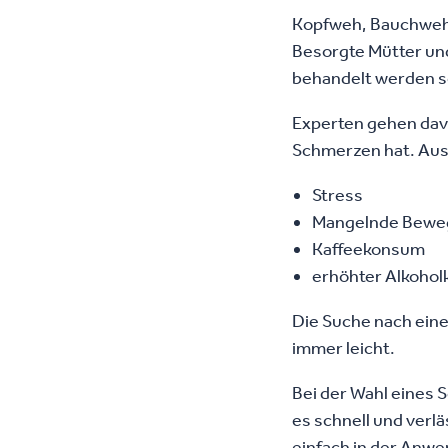
Kopfweh, Bauchweh 
Besorgte Mütter und
behandelt werden s
Experten gehen davo
Schmerzen hat. Aus
Stress
Mangelnde Bewe
Kaffeekonsum
erhöhter Alkoho
Die Suche nach ein
immer leicht.
Bei der Wahl eines 
es schnell und verl
einfach in der Anwe