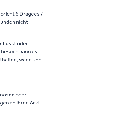
pricht 6 Dragees /
tunden nicht
nflusst oder
ztbesuch kann es
sthalten, wann und
gnosen oder
gen an Ihren Arzt