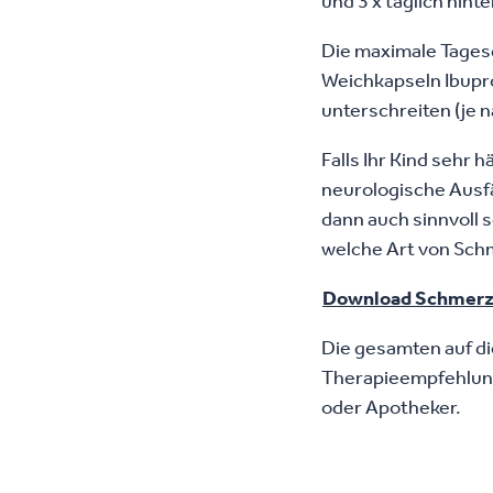
und 3 x täglich hin
Die maximale Tagesd
Weichkapseln Ibupro
unterschreiten (je 
Falls Ihr Kind sehr
neurologische Ausfä
dann auch sinnvoll 
welche Art von Sch
Download Schmerz
Die gesamten auf d
Therapieempfehlunge
oder Apotheker.