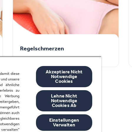
Regelschmerzen
Akzeptiere Nicht
damit diese
Notwendige
r und unsere
Cookies
d ähnliche
erlebnis zu
Lehne Nicht
te Werbung
Notwendige
eitergeben,
Cookies Ab
mmengeführt
Alle Artikel
können auch
leichbares
Einstellungen
notwendigen
Verwalten
 verwalten"