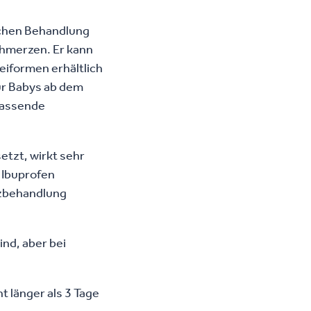
schen Behandlung
chmerzen. Er kann
eiformen erhältlich
für Babys ab dem
 passende
etzt, wirkt sehr
 Ibuprofen
rzbehandlung
ind, aber bei
t länger als 3 Tage